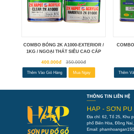
COMBO BÓNG 2K A1000-EXTERIOR /
COMBO 2
1KG / NGOẠI THẤT SIÊU CAO CẤP
400.000đ
350.000đ
Thêm Vào Giỏ Hàng
Mua Ngay
Thêm Và
THÔNG TIN LIÊN HỆ
HAP - SƠN PU
Địa chỉ: 62, Tổ 25, Khu
phố Biên Hòa, Đồng Nai,
Email: phamhoangan15