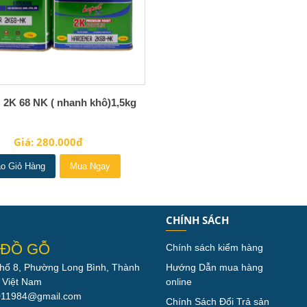
K 68 NK ( nhanh khô)1,5kg
Giá: 280.000đ
o Giỏ Hàng
Mua Ngay
CHÍNH SÁCH
 ĐỒ GỖ
Chính sách kiểm hàng
 phố 8, Phường Long Bình, Thành
Hướng Dẫn mua hàng
 Việt Nam
online
011984@gmail.com
Chính Sách Đổi Trả sản