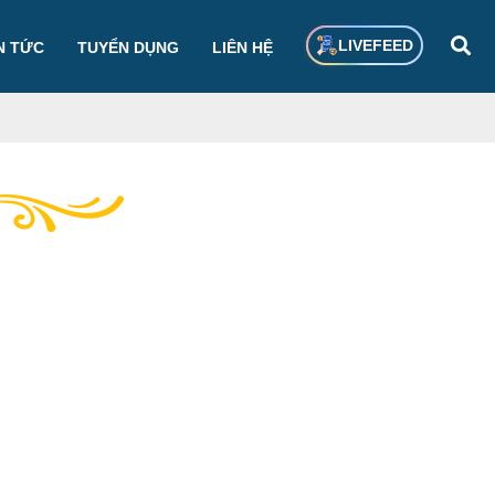
LIVEFEED
N TỨC
TUYỂN DỤNG
LIÊN HỆ