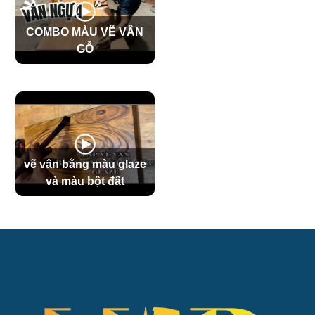
COMBO MÀU VẼ VÂN
GỖ
vẽ vân bằng màu glaze
và màu bột đất