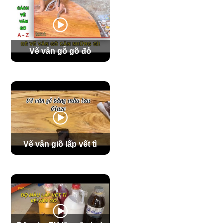
Vẽ vân gỗ gõ đỏ
Vẽ vân giõ lấp vết tì