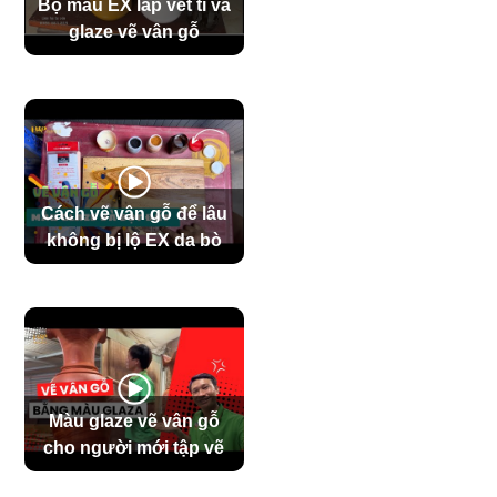
Bộ màu EX lấp vết tì và
glaze vẽ vân gỗ
Cách vẽ vân gỗ để lâu
không bị lộ EX da bò
Màu glaze vẽ vân gỗ
cho người mới tập vẽ