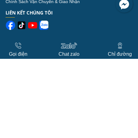
Chính Sách Vận Chuyển & Giao Nhận
LIÊN KẾT CHÚNG TÔI
Gọi điện
Chat zalo
Chỉ đường
© 2025 HAP-SƠN PU ĐỒ GỖ.
Đang online: 13
Hôm qua: 268
Tổng truy cập: 238889