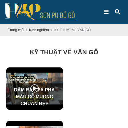
Trang chủ
Kinh nghiệm
KỸ THUẬT VẼ VÂN GỖ
KỸ THUẬT VẼ VÂN GỖ
DẶM RÁC VÀ PHA
MÀU GỖ MUỒNG
CHUẨN ĐẸP