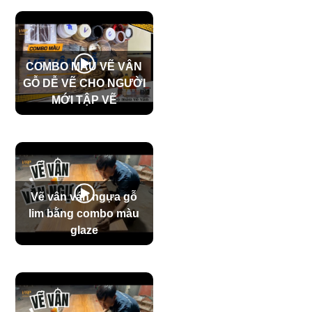
COMBO MÀU VẼ VÂN
GỖ DỄ VẼ CHO NGƯỜI
MỚI TẬP VẼ
Vẽ vân ván ngựa gỗ
lim bằng combo màu
glaze