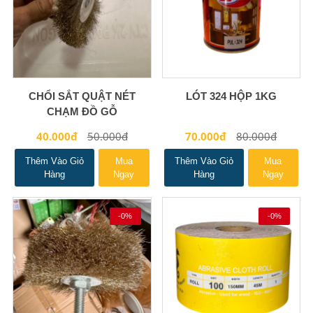
CHỔI SẮT QUẬT NÉT
LÓT 324 HỘP 1KG
CHẠM ĐỒ GỖ
40.000đ
50.000đ
70.000đ
80.000đ
Thêm Vào Giỏ
Mua
Thêm Vào Giỏ
Mua
Hàng
Ngay
Hàng
Ngay
-0%
-0%