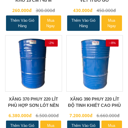
KHỔ 15 CM / 45 M
VẾT TÌ ĐỒ GỖ
260.000đ
300.000đ
430.000đ
450.000đ
Thêm Vào Giỏ
Mua
Thêm Vào Giỏ
Mua
Hàng
Ngay
Hàng
Ngay
-2%
--8%
XĂNG 370 PHUY 220 LÍT
XĂNG 390 PHUY 220 LÍT
PHÙ HỢP SƠN LÓT NỀN
ĐỘ TINH KHIẾT CAO PHÙ
ĐỒ GỖ
HỢP PHUN BÓNG
6.380.000đ
6.500.000đ
7.200.000đ
6.660.000đ
Thêm Vào Giỏ
Mua
Thêm Vào Giỏ
Mua