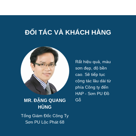
ĐỐI TÁC VÀ KHÁCH HÀNG
ồ gỗ hải
Rất hiệu quả, màu
yên cung
sơn đẹp, độ bền
ặt hàng
cao. Sẽ tiếp tục
 Và tôi rất
cộng tác lâu dài từ
n về chất
phía Công ty đến
n phẩm và
HAP - Sơn PU Đồ
hợ lành
Gỗ
MR. ĐẶNG QUANG
KHÁCH 
 HAP-Sơn
HÙNG
T
Đặc biệt
Tổng Giám Đốc Công Ty
Trưởng B
ơn 2k
Sơn PU Lộc Phát 68
D
phát 68-
òng 2k có