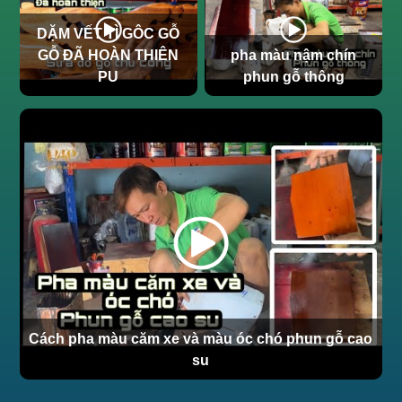
DẶM VẾT TÌ GÔC GỖ
GỖ ĐÃ HOÀN THIÊN
pha màu nậm chín
PU
phun gỗ thông
Cách pha màu căm xe và màu óc chó phun gỗ cao
su