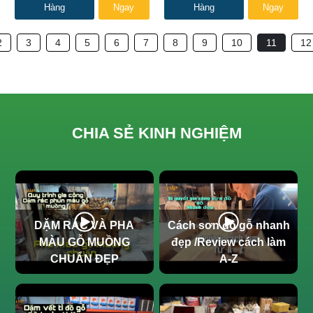
Hàng
Ngay
Hàng
Ngay
2
3
4
5
6
7
8
9
10
11
12
CHIA SẺ KINH NGHIỆM
DẶM RÁC VÀ PHA
Cách sơn đồ gỗ nhanh
MÀU GỖ MUỒNG
đẹp /Review cách làm
CHUẨN ĐẸP
A-Z