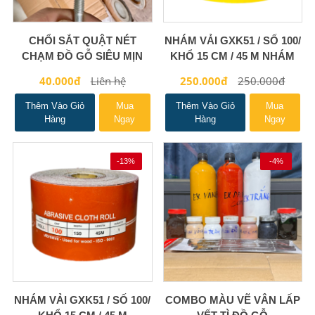
CHỔI SẮT QUẬT NÉT
NHÁM VẢI GXK51 / SỐ 100/
CHẠM ĐỒ GỖ SIÊU MỊN
KHỔ 15 CM / 45 M NHÁM
VÀNG
40.000đ
Liên hệ
250.000đ
250.000đ
Thêm Vào Giỏ
Mua
Thêm Vào Giỏ
Mua
Hàng
Ngay
Hàng
Ngay
-13%
-4%
NHÁM VẢI GXK51 / SỐ 100/
COMBO MÀU VẼ VÂN LẤP