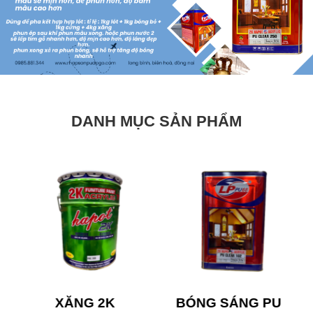
DANH MỤC SẢN PHẨM
XĂNG 2K
BÓNG SÁNG PU