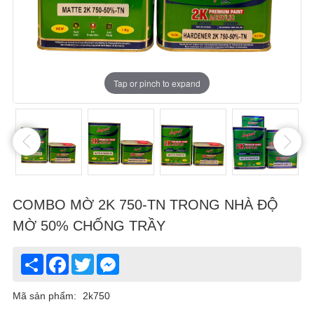
Tap or pinch to expand
Tap or pinch to expand
Tap or pinch to expand
Tap or pinch to expand
Tap or pinch to expand
Tap or pinch to expand
COMBO MỜ 2K 750-TN TRONG NHÀ ĐỘ
MỜ 50% CHỐNG TRẦY
Share
Facebook
Twitter
Messenger
Mã sản phẩm:
2k750