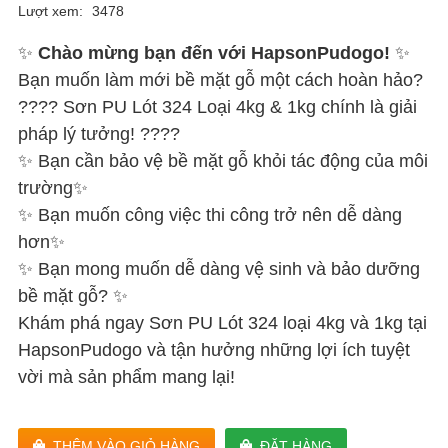
Lượt xem:
3478
✨
Chào mừng bạn đến với HapsonPudogo!
✨
Bạn muốn làm mới bề mặt gỗ một cách hoàn hảo?
???? Sơn PU Lót 324 Loại 4kg & 1kg chính là giải
pháp lý tưởng! ????
✨ Bạn cần bảo vệ bề mặt gỗ khỏi tác động của môi
trường✨
✨ Bạn muốn công việc thi công trở nên dễ dàng
hơn✨
✨ Bạn mong muốn dễ dàng vệ sinh và bảo dưỡng
bề mặt gỗ? ✨
Khám phá ngay Sơn PU Lót 324 loại 4kg và 1kg tại
HapsonPudogo và tận hưởng những lợi ích tuyệt
vời mà sản phẩm mang lại!
THÊM VÀO GIỎ HÀNG
ĐẶT HÀNG