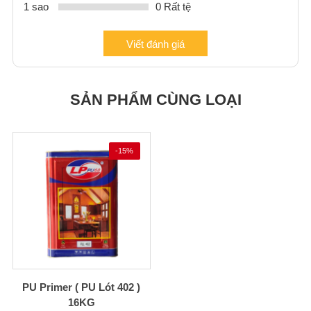
1 sao
0 Rất tệ
Viết đánh giá
SẢN PHẨM CÙNG LOẠI
-15%
PU Primer ( PU Lót 402 )
16KG