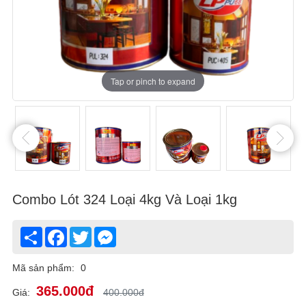
Tap or pinch to expand
Tap or pinch to expand
Tap or pinch to expand
Tap or pinch to expand
Tap or pinch to expand
Tap or pinch to expand
Combo Lót 324 Loại 4kg Và Loại 1kg
Share
Facebook
Twitter
Messenger
Mã sản phẩm:
0
365.000đ
Giá:
400.000đ