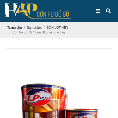
Trang chủ
Sản phẩm
SƠN LÓT NỀN
Combo Lót 324 Loại 4kg và Loại 1kg