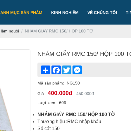
DANH MỤC SẢN PHẨM
KINH NGHIỆM
VỀ CHÚNG TÔI
TI
 làm nguội
NHÁM GIẤY RMC 150/ HỘP 100 TỜ
NHÁM GIẤY RMC 150/ HỘP 100 T
Share
Facebook
Twitter
Messenger
Mã sản phẩm:
NG150
400.000đ
Giá:
450.000đ
Lượt xem:
606
NHÁM GIẤY RMC 150/ HỘP 100 TỜ
Thương hiệu :RMC nhập khẩu
Số cát 150