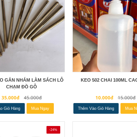
O GẮN NHÁM LÀM SÁCH LỖ
KEO 502 CHAI 100ML CA
CHẠM ĐỒ GỖ
35.000đ
45.000đ
10.000đ
15.000đ
o Giỏ Hàng
Mua Ngay
Thêm Vào Giỏ Hàng
Mua N
-24%