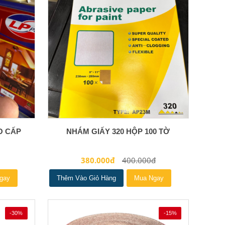
O CẤP
NHÁM GIẤY 320 HỘP 100 TỜ
380.000đ
400.000đ
gay
Thêm Vào Giỏ Hàng
Mua Ngay
-30%
-15%