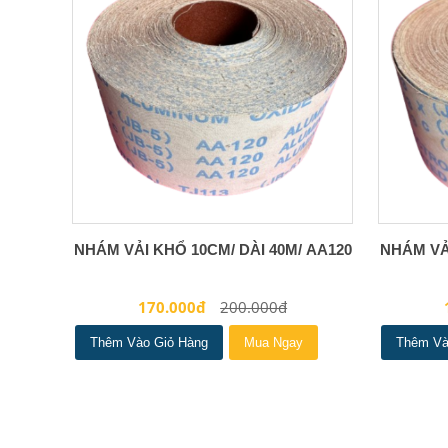
NHÁM VẢI KHỔ 10CM/ DÀI 40M/ AA120
NHÁM VẢI
170.000đ
200.000đ
Thêm Vào Giỏ Hàng
Mua Ngay
Thêm Và