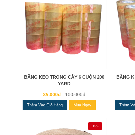
BĂNG KEO TRONG CÂY 6 CUỘN 200
BĂNG K
YARD
85.000đ
100.000đ
Thêm Vào Giỏ Hàng
Mua Ngay
Thêm Và
-15%