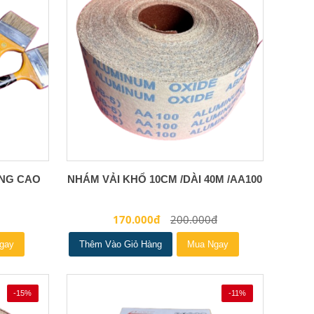
ÀNG CAO
NHÁM VẢI KHỔ 10CM /DÀI 40M /AA100
170.000đ
200.000đ
gay
Thêm Vào Giỏ Hàng
Mua Ngay
-15%
-11%