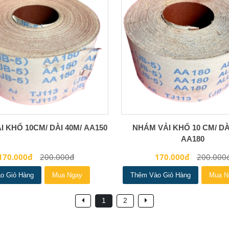
 KHỔ 10CM/ DÀI 40M/ AA150
NHÁM VẢI KHỔ 10 CM/ DÀI
AA180
170.000đ
200.000đ
170.000đ
200.000
o Giỏ Hàng
Mua Ngay
Thêm Vào Giỏ Hàng
Mua N
1
2