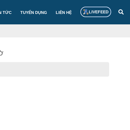
LIVEFEED
N TỨC
TUYỂN DỤNG
LIÊN HỆ
Ờ