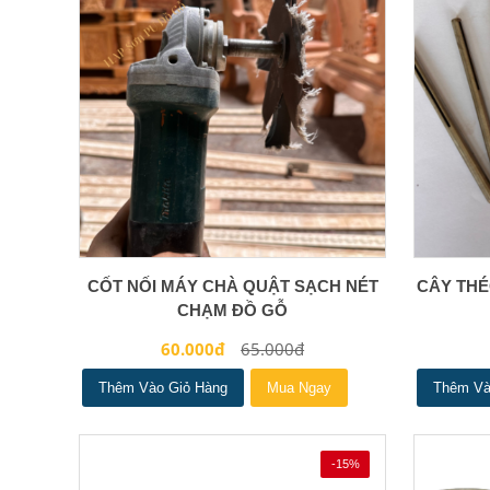
CỐT NỐI MÁY CHÀ QUẬT SẠCH NÉT
CÂY THÉ
CHẠM ĐỒ GỖ
60.000đ
65.000đ
Thêm Vào Giỏ Hàng
Mua Ngay
Thêm Và
-15%