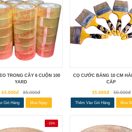
EO TRONG CÂY 6 CUỘN 100
CỌ CƯỚC BẢNG 10 CM H
YARD
CẤP
65.000đ
85.000đ
35.000đ
50.000đ
o Giỏ Hàng
Mua Ngay
Thêm Vào Giỏ Hàng
Mua N
-15%