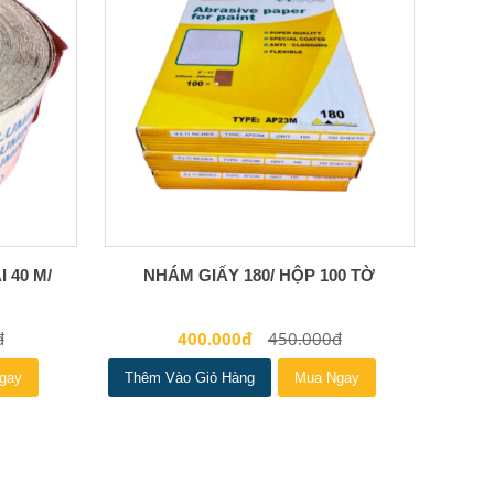
 40 M/
NHÁM GIẤY 180/ HỘP 100 TỜ
đ
400.000đ
450.000đ
gay
Thêm Vào Giỏ Hàng
Mua Ngay