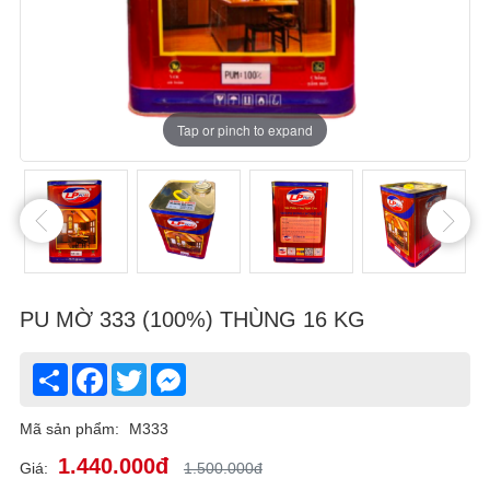
Tap or pinch to expand
Tap or pinch to expand
Tap or pinch to expand
Tap or pinch to expand
Tap or pinch to expand
PU MỜ 333 (100%) THÙNG 16 KG
Share
Facebook
Twitter
Messenger
Mã sản phẩm:
M333
1.440.000đ
Giá:
1.500.000đ