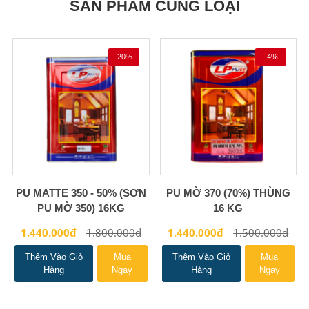
SẢN PHẨM CÙNG LOẠI
-20%
-4%
PU MATTE 350 - 50% (SƠN
PU MỜ 370 (70%) THÙNG
PU MỜ 350) 16KG
16 KG
1.440.000đ
1.800.000đ
1.440.000đ
1.500.000đ
Thêm Vào Giỏ
Mua
Thêm Vào Giỏ
Mua
Hàng
Ngay
Hàng
Ngay