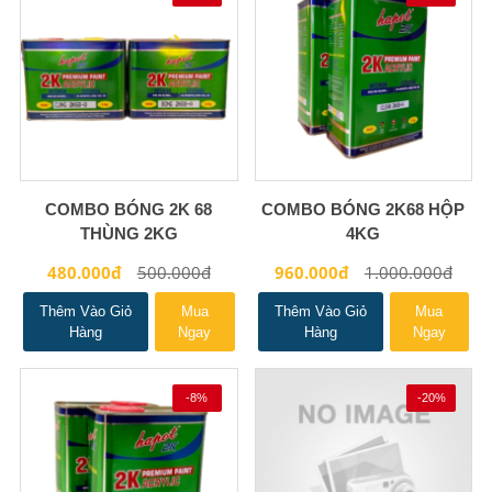
COMBO BÓNG 2K 68
COMBO BÓNG 2K68 HỘP
THÙNG 2KG
4KG
480.000đ
500.000đ
960.000đ
1.000.000đ
Thêm Vào Giỏ
Mua
Thêm Vào Giỏ
Mua
Hàng
Ngay
Hàng
Ngay
-8%
-20%