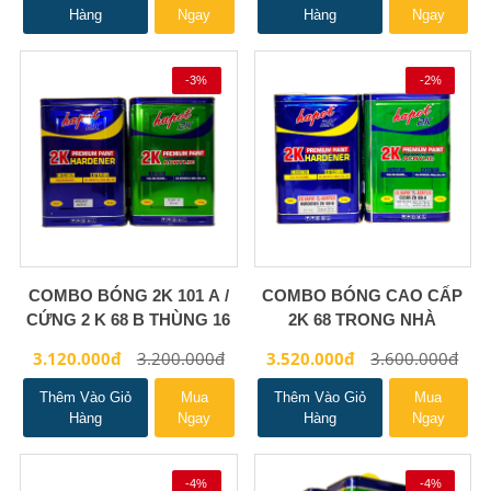
Hàng
Ngay
Hàng
Ngay
-3%
-2%
COMBO BÓNG 2K 101 A /
COMBO BÓNG CAO CẤP
CỨNG 2 K 68 B THÙNG 16
2K 68 TRONG NHÀ
KG
3.120.000đ
3.200.000đ
3.520.000đ
3.600.000đ
Thêm Vào Giỏ
Mua
Thêm Vào Giỏ
Mua
Hàng
Ngay
Hàng
Ngay
-4%
-4%