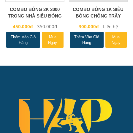
COMBO BÓNG 2K 2000
COMBO BÓNG 1K SIÊU
TRONG NHÀ SIÊU BÓNG
BÓNG CHỐNG TRẦY
CHỐNG TRẦY
NHANH KHÔ
450.000đ
350.000đ
300.000đ
Liên hệ
Thêm Vào Giỏ
Mua
Thêm Vào Giỏ
Mua
Hàng
Ngay
Hàng
Ngay