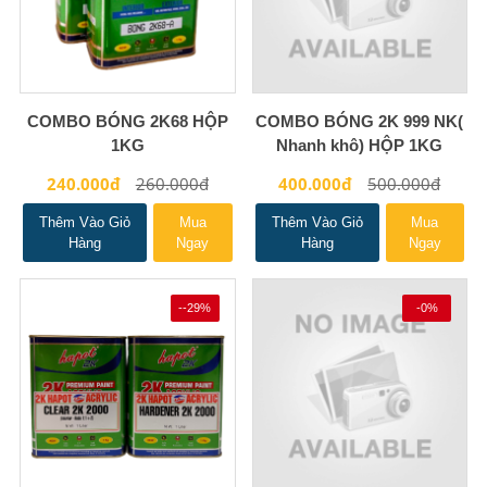
COMBO BÓNG 2K68 HỘP
COMBO BÓNG 2K 999 NK(
1KG
Nhanh khô) HỘP 1KG
240.000đ
260.000đ
400.000đ
500.000đ
Thêm Vào Giỏ
Mua
Thêm Vào Giỏ
Mua
Hàng
Ngay
Hàng
Ngay
--29%
-0%